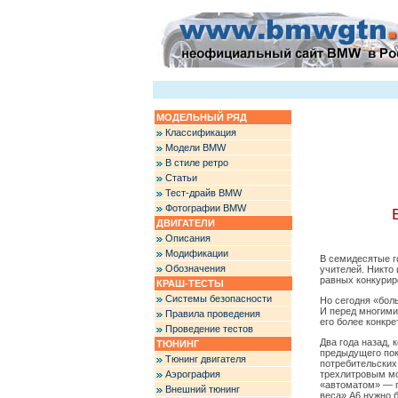
МОДЕЛЬНЫЙ РЯД
Классификация
Модели BMW
В стиле ретро
Статьи
Тест-драйв BMW
Фотографии BMW
ДВИГАТЕЛИ
Описания
Модификации
В семидесятые г
Обозначения
учителей. Никто 
равных конкурир
КРАШ-ТЕСТЫ
Системы безопасности
Но сегодня «бол
И перед многими
Правила проведения
его более конкре
Проведение тестов
Два года назад, 
ТЮНИНГ
предыдущего пок
Тюнинг двигателя
потребительских
Аэрография
трехлитровым мо
«автоматом» — п
Внешний тюнинг
веса» А6 нужно б