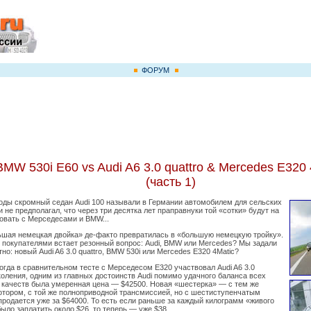
ФОРУМ
BMW 530i E60 vs Audi A6 3.0 quattro & Mercedes E320 
(часть 1)
оды скромный седан Audi 100 называли в Германии автомобилем для сельских
и не предполагал, что через три десятка лет праправнуки той «сотки» будут на
овать с Мерседесами и BMW...
ьшая немецкая двойка» де-факто превратилась в «большую немецкую тройку».
 покупателями встает резонный вопрос: Audi, BMW или Mercedes? Мы задали
тно: новый Audi A6 3.0 quattro, BMW 530i или Mercedes E320 4Мatic?
когда в сравнительном тесте с Мерседесом Е320 участвовал Audi A6 3.0
оления, одним из главных достоинств Audi помимо удачного баланса всех
 качеств была умеренная цена — $42500. Новая «шестерка» — с тем же
тором, с той же полноприводной трансмиссией, но с шестиступенчатым
родается уже за $64000. То есть если раньше за каждый килограмм «живого
ыло заплатить около $26, то теперь — уже $38.