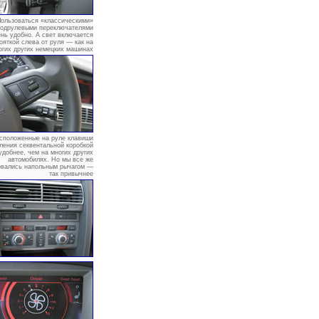
ользоваться «классическими»
подрулевыми переключателями
ень удобно. А свет включается
ояткой слева от руля — как на
огих других немецких машинах
сположенные на руле клавиши
ления секвентальной коробкой
удобнее, чем на многих других
автомобилях. Но мы все же
овались напольным рычагом —
так привычнее