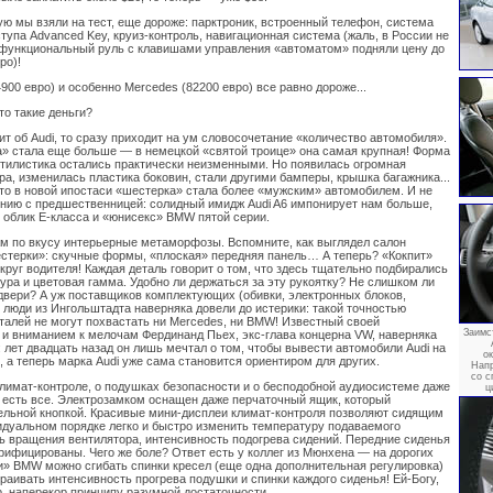
ую мы взяли на тест, еще дороже: парктроник, встроенный телефон, система
тупа Advanced Key, круиз-контроль, навигационная система (жаль, в России не
офункциональный руль с клавишами управления «автоматом» подняли цену до
ро)!
00 евро) и особенно Mercedes (82200 евро) все равно дороже...
что такие деньги?
ит об Audi, то сразу приходит на ум словосочетание «количество автомобиля».
» стала еще больше — в немецкой «святой троице» она самая крупная! Форма
стилистика остались практически неизменными. Но появилась огромная
ра, изменилась пластика боковин, стали другими бамперы, крышка багажника...
что в новой ипостаси «шестерка» стала более «мужским» автомобилем. И не
ению с предшественницей: солидный имидж Audi A6 импонирует нам больше,
 облик Е-класса и «юнисекс» BMW пятой серии.
м по вкусу интерьерные метаморфозы. Вспомните, как выглядел салон
терки»: скучные формы, «плоская» передняя панель… А теперь? «Кокпит»
круг водителя! Каждая деталь говорит о том, что здесь тщательно подбирались
ура и цветовая гамма. Удобно ли держаться за эту рукоятку? Не слишком ли
двери? А уж поставщиков комплектующих (обивки, электронных блоков,
 люди из Ингольштадта наверняка довели до истерики: такой точностью
еталей не могут похвастать ни Mercedes, ни BMW! Известный своей
Заимс
и вниманием к мелочам Фердинанд Пьех, экс-глава концерна VW, наверняка
 лет двадцать назад он лишь мечтал о том, чтобы вывести автомобили Audi на
о
 а теперь марка Audi уже сама становится ориентиром для других.
Напр
со с
лимат-контроле, о подушках безопасности и о бесподобной аудиосистеме даже
ц
есть все. Электрозамком оснащен даже перчаточный ящик, который
ельной кнопкой. Красивые мини-дисплеи климат-контроля позволяют сидящим
идуальном порядке легко и быстро изменить температуру подаваемого
ть вращения вентилятора, интенсивность подогрева сидений. Передние сиденья
рифицированы. Чего же боле? Ответ есть у коллег из Мюнхена — на дорогих
и» BMW можно сгибать спинки кресел (еще одна дополнительная регулировка)
раивать интенсивность прогрева подушки и спинки каждого сиденья! Ей-Богу,
, наперекор принципу разумной достаточности...