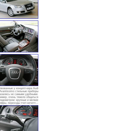
твованные у концепт-кара Audi
Avantissimo стильные приборы
казались не самыми удобными.
имер, очень тяжело общаться
пидометром: крупные и мелкие
ифры, переходы «чет-нечет»…