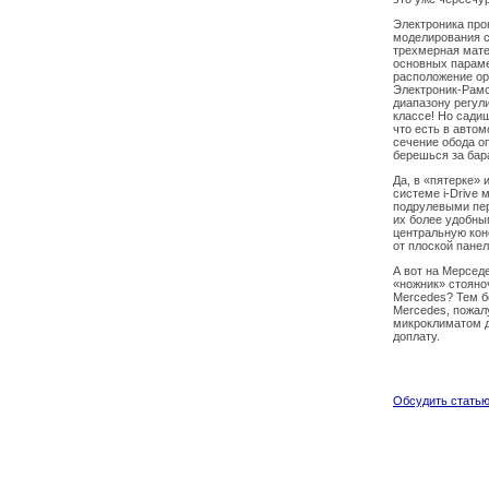
Электроника про
моделирования с
трехмерная мате
основных параме
расположение ор
Электроник-Рамси
диапазону регули
классе! Но сади
что есть в авто
сечение обода о
берешься за бар
Да, в «пятерке» 
системе i-Drive
подрулевыми пер
их более удобны
центральную кон
от плоской пане
А вот на Мерсед
«ножник» стояноч
Mercedes? Тем бо
Mercedes, пожал
микроклиматом дл
доплату.
Обсудить стать