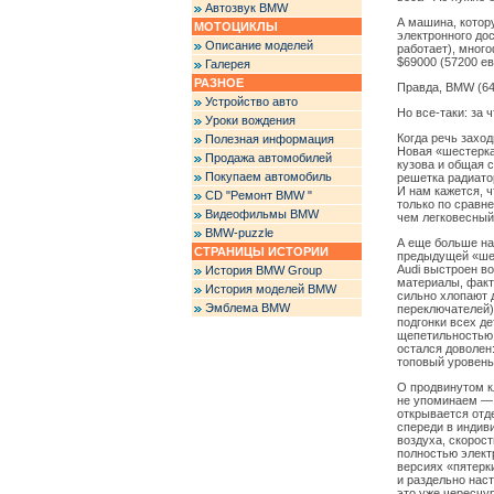
Автозвук BMW
А машина, котор
МОТОЦИКЛЫ
электронного дос
Описание моделей
работает), мног
$69000 (57200 ев
Галерея
РАЗНОЕ
Правда, BMW (649
Устройство авто
Но все-таки: за 
Уроки вождения
Когда речь заход
Полезная информация
Новая «шестерка
Продажа автомобилей
кузова и общая 
Покупаем автомобиль
решетка радиато
И нам кажется, 
CD "Ремонт BMW "
только по сравн
Видеофильмы BMW
чем легковесный
BMW-puzzle
А еще больше на
СТРАНИЦЫ ИСТОРИИ
предыдущей «шес
Audi выстроен во
История BMW Group
материалы, факт
История моделей BMW
сильно хлопают 
Эмблема BMW
переключателей)
подгонки всех д
щепетильностью 
остался доволен:
топовый уровень,
О продвинутом к
не упоминаем — 
открывается отд
спереди в индив
воздуха, скорос
полностью элект
версиях «пятерк
и раздельно наст
это уже чересчур