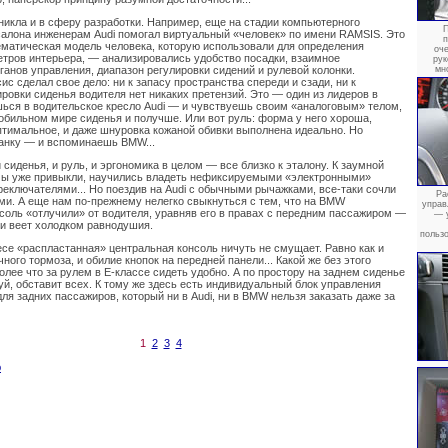
никла и в сферу разработки. Например, еще на стадии компьютерного
П
алона инженерам Audi помогал виртуальный «человек» по имени RAMSIS. Это
матическая модель человека, которую использовали для определения
оч
тров интерьера, — анализировались удобство посадки, взаимное
рук
ганов управления, диапазон регулировки сидений и рулевой колонки.
мн
с сделал свое дело: ни к запасу пространства спереди и сзади, ни к
ровки сиденья водителя нет никаких претензий. Это — один из лидеров в
шься в водительское кресло Audi — и чувствуешь своим «аналоговым» телом,
мобильном мире сиденья и получше. Или вот руль: форма у него хороша,
птимальное, и даже шнуровка кожаной обивки выполнена идеально. Но
анку — и вспоминаешь BMW...
и сиденья, и руль, и эргономика в целом — все близко к эталону. К заумной
 мы уже привыкли, научились владеть нефиксируемыми «электронными»
еключателями... Но поездив на Audi с обычными рычажками, все-таки сочли
Ра
ми. А еще нам по-прежнему нелегко свыкнуться с тем, что на BMW
управ
соль «отлучили» от водителя, уравняв его в правах с передним пассажиром —
— 
ли веет холодком равнодушия.
польз
есе «распластанная» центральная консоль ничуть не смущает. Равно как и
ного тормоза, и обилие кнопок на передней панели... Какой же без этого
лее что за рулем в Е-классе сидеть удобно. А по простору на заднем сиденье
уй, обставит всех. К тому же здесь есть индивидуальный блок управления
я задних пассажиров, который ни в Audi, ни в BMW нельзя заказать даже за
1
2
3
4
ю