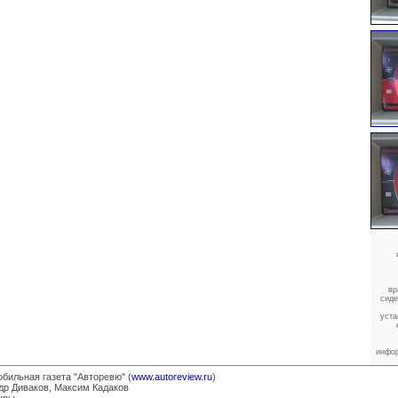
вр
сиде
уста
инфор
бильная газета "Авторевю" (
www.autoreview.ru
)
др Диваков, Максим Кадаков
уры