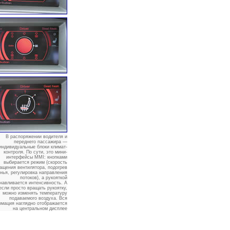
В распоряжении водителя и
переднего пассажира —
индивидуальные блоки климат-
контроля. По сути, это мини-
интерфейсы MMI: кнопками
выбирается режим (скорость
ащения вентилятора, подогрев
нья, регулировка направления
потоков), а рукояткой
навливается интенсивность. А
если просто вращать рукоятку,
можно изменять температуру
подаваемого воздуха. Вся
мация наглядно отображается
на центральном дисплее