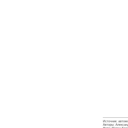
Источник: автомо
Авторы: Алексан
Фото: Марка Кож