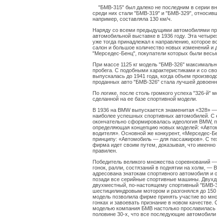
"БМВ-315" был далеко не последним в серии вн
среди них стали "БМВ-319" и "БМВ-329", относи
например, составляла 130 км/ч.
Наряду со всеми предыдущими автомобилями про
автомобильной выставке в 1936 году. Эта четыре
уже тогда принадлежал к направлению, которое в
салон и большое количество новых изменений и 
"Мерседес-Бенц", покупатели которых были вес
При массе 1125 кг модель "БМВ-326" максимально 
пробега. С подобными характеристиками и со с
выпускалась до 1941 года, когда объем производ
проданных авто "БМВ-326" стала лучшей довоен
По логике, после столь громкого успеха "326-й
сделанной на ее базе спортивной модели.
В 1936 на BMW выпускается знаменитая «328» —
наиболее успешных спортивных автомобилей. С 
окончательно сформировалась идеология BMW, п
определяющая концепцию новых моделей: «Авто
водителя». Основной же конкурент, «Мерседес-Бе
принципу: «Автомобиль — для пассажиров». С те
фирма идет своим путем, доказывая, что именно
правилен.
Победитель великого множества соревнований —
гонок, ралли, состязаний в поднятии на холм, —
адресована знатокам спортивного автомобиля и 
позади все серийные спортивные машины. Двухд
двухместный, по-настоящему спортивный "БМВ-
шестицилиндровым мотором и разгонялся до 150 
модель позволила фирме принять участие во мн
гонках и завоевать признание в новом качестве. С
моделью компания БМВ настолько прославилась 
половине 30-х, что все последующие автомобил