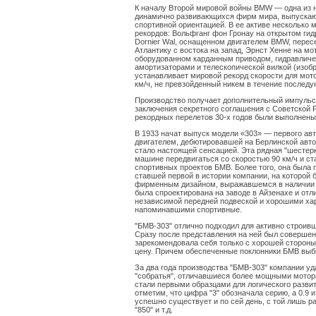
К началу Второй мировой войны BMW — одна из 
динамично развивающихся фирм мира, выпускаю
спортивной ориентацией. В ее активе несколько 
рекордов: Вольфгaнг фон Гронау на открытом ги
Dornier Wal, оснащенном двигателем BMW, пере
Атлантику с востока на запад, Эрнст Хенне на мо
оборудованном карданным приводом, гидравлич
амортизаторами и телескопической вилкой (изоб
устанавливает мировой рекорд скорости для мот
км/ч, не превзойденный никем в течение последу
Производство получает дополнительный импульс
заключения секретного соглашения с Советской 
рекордных перелетов 30-х годов были выполнен
В 1933 начат выпуск модели «303» — первого а
двигателем, дебютировавшей на Берлинской авто
стало настоящей сенсацией. Эта рядная "шестерк
машине передвигаться со скоростью 90 км/ч и с
спортивных проектов БМВ. Более того, она была 
ставшей первой в истории компании, на которой 
фирменным дизайном, выражавшемся в наличии д
была спроектирована на заводе в Айзенахе и отл
независимой передней подвеской и хорошими ха
напоминавшими спортивные.
"БМВ-303" отлично подходил для активно строивш
Сразу после представления на ней был совершен 
зарекомендовала себя только с хорошей стороны
цену. Причем обеспеченные поклонники БМВ выб
За два года производства "БМВ-303" компании уд
"собратья", отличавшиеся более мощными мотора
стали первыми образцами для логического разв
отметим, что цифра "3" обозначала серию, а 0.9 
успешно существует и по сей день, с той лишь раз
"850" и т.д.