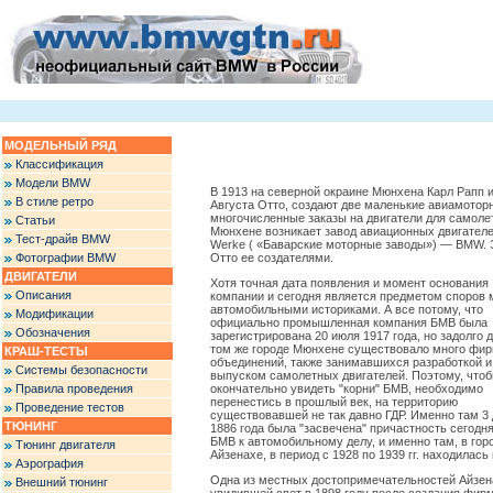
МОДЕЛЬНЫЙ РЯД
Классификация
Модели BMW
В 1913 на северной окраине Мюнхена Карл Рапп и
В стиле ретро
Августа Отто, создают две маленькие авиамото
многочисленные заказы на двигатели для самоле
Статьи
Мюнхене возникает завод авиационных двигателей
Тест-драйв BMW
Werke ( «Баварские моторные заводы») — BMW. Э
Фотографии BMW
Отто ее создателями.
ДВИГАТЕЛИ
Хотя точная дата появления и момент основания
Описания
компании и сегодня является предметом споров
автомобильными историками. А все потому, что
Модификации
официально промышленная компания БМВ была
Обозначения
зарегистрирована 20 июля 1917 года, но задолго д
том же городе Мюнхене существовало много фир
КРАШ-ТЕСТЫ
объединений, также занимавшихся разработкой и
Системы безопасности
выпуском самолетных двигателей. Поэтому, что
Правила проведения
окончательно увидеть "корни" БМВ, необходимо
перенестись в прошлый век, на территорию
Проведение тестов
существовавшей не так давно ГДР. Именно там 3
ТЮНИНГ
1886 года была "засвечена" причастность сегод
БМВ к автомобильному делу, и именно там, в гор
Тюнинг двигателя
Айзенахе, в период с 1928 по 1939 гг. находилас
Аэрография
Одна из местных достопримечательностей Айзена
Внешний тюнинг