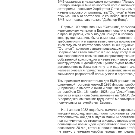
БМВ оказалась в незавидном положении. "Лекарс
Шапиро, который был на короткой ноге с английс
автопромышленником Хербертом Остином и смог 
начале массового производства "Остинов" в Айз
этих машин был поставлен на конвейер, чем к то
БМВ, мог похвастать только "Даймлер-Бенц".
Первые 100 лицензионных "Остинов", пользов
неимоверным успехом в Британии, сошли с конв
с правым рулем, что было для немцев в новинку.
конструкция машины была изменена в соответст
требованиями, и машины выпускались под назван
1928 году было изготовлено более 15.000 "Дикси" 
"Остинов"), которые сыграли решающую роль в 
Впервые это стало заметно в 1925 году, когда Ша
заинтересовался возможностью производства ав
собственной конструкции и начал вести перегов
конструктором и дизайнером Вунибальдом Каммо
договоренность была достигнута, и еще один тал
человек оказался причастным к развитию ныне и
занимался разработкой новых узлов и агрегатов 
Тем временем положительно для БМВ решался в
фирменной торговой марки.В 1928 фирма приобр
(Тюрингия), а вместе с ними и лицензию на прои
автомобиля Dixi. 16 ноября 1928 года "Дикси" пе
торговая марка - она была заменена на "БМВ". D
В период экономических трудностей малолитражк
популярным автомобилем Европы.
На 1 апреля 1932 года была намечена премьера
который впоследствии заслужил признание автом
отправной точкой для выпуска машины собственн
при полученном со стороны и хорошо продуманн
совмещение новых идей и разработок с уже хор
составляла 20 л.с., которых вполне хватало, что
четырехступенчатая коробка передач, не предлаг