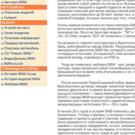
увидившей свет в 1898 году после создания фирм
Автозвук BMW
представляли собой самую что ни на есть безло
МОТОЦИКЛЫ
присутствие передней и задней подвесок не был
хорошим стимулом для более прогрессивной рабо
Описание моделей
машину, разгонявшуюся до 60 км/ч. Более того, в
Галерея
коробкой передач, которых хватило для того, что
РАЗНОЕ
Очень важным моментом в истории компании БМВ 
Устройство авто
были выставлены машины под названием "Дикси"
производства. Всего их было две модели - "S6" 
Уроки вождения
сил. (К слову, модель "S12" не снималась с произ
Полезная информация
На должность главного конструктора в Bayerisch
Продажа автомобилей
Фриц, работавший на заводе Daimler. Под руково
Покупаем автомобиль
авиационный двигатель BMW IIIa, который в сент
CD "Ремонт BMW "
стендовые испытания. Оснащённый этим мотором
мировой рекорд, поднявшись на 9760 м.
Видеофильмы BMW
BMW-puzzle
Тогда же появилась эмблема BMW - круг, разде
сектора, представлявшая собой стилизованное и
СТРАНИЦЫ ИСТОРИИ
вращающегося на фоне неба.Учитывалось и то, ч
История BMW Group
цветаземли Бавария.
История моделей BMW
После окончания Первой мировой войны фирма ок
Эмблема BMW
Версальскому договору немцам запретили произв
именно двигатели в то время были единственной
выход из положения — завод перепрофилируется 
В1923 с завода BMW выходит первый мотоцикл R3
завоевал репутацию скоростной и надежной маш
международных мотогонках 20-х—30-х годов.
В начале 20-х годов в истории БМВ появились дв
бизнесмена - Готаер и Шапиро, к которым и отош
падавшая в пропасть долгов и убытков. Основно
была неразвитость собственного автомобильного
наравне с которым предприятие, кстати, занима
авиадвигателей. А так как последние, в отличие 
приносили основную часть средств для существо