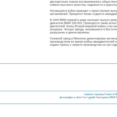
двухцветным знаком воспринимались обществен
символ высокого качества, надежности и красоты
Начавшаяся война приводит к приостановке вып
автомобилей. Приоритет вновь отдается авиадви
В 1944 BMW первой в мире начинает выпуск реак
двигателя BMW 109-003. Проводятся также испыт
двигателей. Конец Второй мировой войны стал к
концерна. Четыре завода, оказавшиеся в Восточн
разрушены и демонтированы.
Головной завод в Мюнхене демонтирован англича
производством во время войны авиадвигателей и
издают приказ о запрете производства на три год
l
главная страница
новости
l
l
фотографии и обои
тест-драйв
мотоциклы BMW