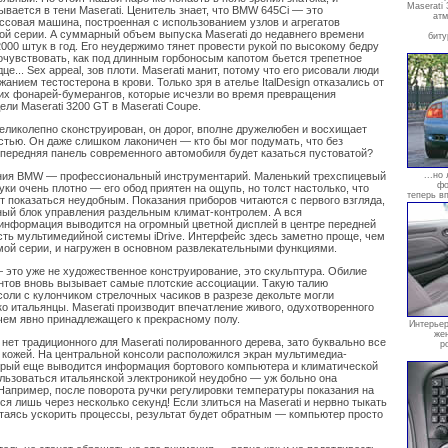
Maserati
вается в тени Maserati. Ценитель знает, что BMW 645Ci — это
атм
ссовая машина, построенная с использованием узлов и агрегатов
ой серии. А суммарный объем выпуска Maserati до недавнего времени
биту
000 штук в год. Его неудержимо тянет провести рукой по высокому бедру
почувствовать, как под длинным горбоносым капотом бьется трепетное
це... Sex appeal, зов плоти. Maserati манит, потому что его рисовали люди
анием тестостерона в крови. Только зря в ателье ItalDesign отказались от
х фонарей-бумерангов, которые исчезли во время превращения
ли Maserati 3200 GT в Maserati Coupe.
ликолепно сконструирован, он дорог, вполне дружелюбен и восхищает
стью. Он даже слишком лаконичен — кто бы мог подумать, что без
передняя панель современного автомобиля будет казаться пустоватой?
ния BMW — профессиональный инструментарий. Маленький трехспицевый
...но
фо
уки очень плотно — его обод приятен на ощупь, но толст настолько, что
теперь в
т показаться неудобным. Показания приборов читаются с первого взгляда,
ный блок управления раздельным климат-контролем. А вся
информация выводится на огромный цветной дисплей в центре передней
сть мультимедийной системы iDrive. Интерфейс здесь заметно проще, чем
мой серии, и нагружен в основном развлекательными функциями.
— это уже не художественное конструирование, это скульптура. Обилие
тов вновь вызывает самые плотские ассоциации. Такую талию
соли с кулончиком стрелочных часиков в разрезе декольте могли
о итальянцы. Maserati производит впечатление живого, одухотворенного
ем явно принадлежащего к прекрасному полу.
Интерьер
же
нет традиционного для Maserati полированного дерева, зато буквально все
р
 кожей. На центральной консоли расположился экран мультимедиа-
орый еще выводится информация бортового компьютера и климатической
ользоваться итальянской электроникой неудобно — уж больно она
Например, после поворота ручки регулировки температуры показания на
я лишь через несколько секунд! Если злиться на Maserati и нервно тыкать
таясь ускорить процессы, результат будет обратным — компьютер просто