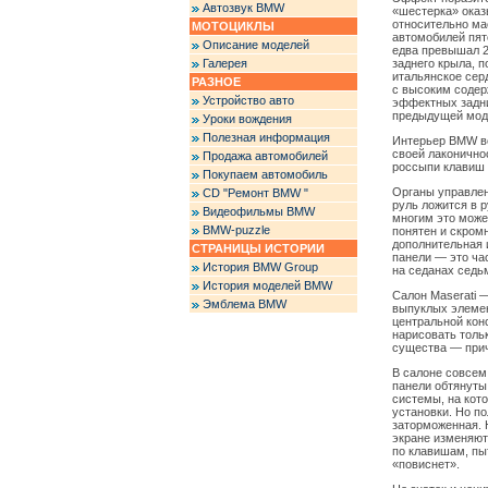
Автозвук BMW
«шестерка» оказы
относительно ма
МОТОЦИКЛЫ
автомобилей пят
Описание моделей
едва превышал 2
Галерея
заднего крыла, 
итальянское серд
РАЗНОЕ
с высоким содерж
Устройство авто
эффектных задни
предыдущей моде
Уроки вождения
Полезная информация
Интерьер BMW ве
своей лаконично
Продажа автомобилей
россыпи клавиш 
Покупаем автомобиль
Органы управле
CD "Ремонт BMW "
руль ложится в р
Видеофильмы BMW
многим это може
BMW-puzzle
понятен и скром
дополнительная 
СТРАНИЦЫ ИСТОРИИ
панели — это ча
История BMW Group
на седанах седь
История моделей BMW
Салон Maserati 
Эмблема BMW
выпуклых элемен
центральной кон
нарисовать тольк
существа — прич
В салоне совсем 
панели обтянуты
системы, на кот
установки. Но п
заторможенная. 
экране изменяютс
по клавишам, пы
«повиснет».