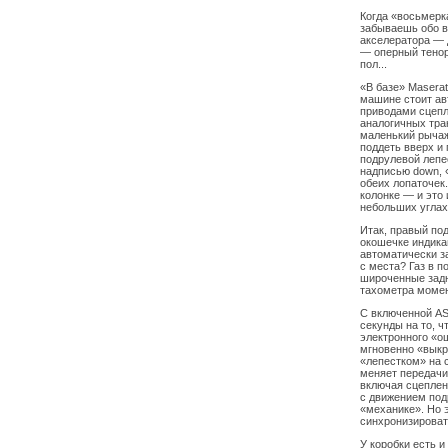
Когда «восьмерк
забываешь обо в
акселератора — д
— оперный тенор
пол...
«В базе» Masera
машине стоит ав
приводами сцепл
аналогичных тра
маленький рычажо
поддеть вверх и 
подрулевой лепес
надписью down, 
обеих лопаточек
колонке — и это 
небольших углах
Итак, правый по
окошечке индика
автоматически з
с места? Газ в п
широченные задн
тахометра момен
С включенной AS
секунды на то, 
электронного «ош
мгновенно «выкр
«лепестком» на 
меняет передачи
включая сцеплен
с движением под
«механике». Но 
синхронизировать
У коробки есть и