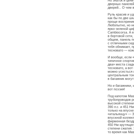
Но знаток и цени
дверных панелей
дверей... О чем 
Руль красив и у
как бы по две ш
проще восприним
Любопытно, но н
ярко-зеленой ци
Cambiocorsa. А 
в бортовой сети
общем, панель п
с отличными сид
тебя обнимает, п
тесновато — кож
И вообще, если 
типичное спорти
два» места сзад
тесновато, а вот
можно усесться 
центральным тон
в багажник могут
Но и багажники,
вот поэзия!
Под капотом Mas
трубопроводов р
высокой степени 
390 л.с. и 451 Н
только на впуск
«итальянцу» — 3
впускной коллек
фирменная бездр
450 Нм крутящего
степени сжатия.
то время как Mase