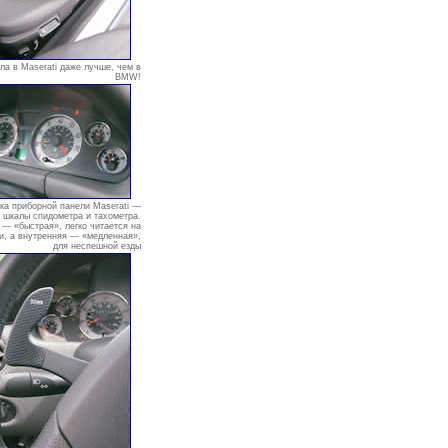
ла в Maserati даже лучше, чем в
BMW!
ка приборной панели Maserati —
 шкалы спидометра и тахометра.
— «быстрая», легко читается на
и, а внутренняя — «медленная»,
для неспешной езды