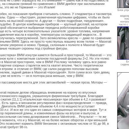
тель не станет обращать на это внимания — равно как и на податливость
, на слишком громкий по сравнению с BMW дребезг при захлопывании
вы, это же не Германия — это Италия!
Блок упр
добен, но показания приборов считывать сложно. У спидометра и тахометра
жидкок
калы. Одна — «быстрая», размеченная крупными цифрами, чтобы их было
пок
ать на высокой скорости. А другая — более подробная, «медленная».
контро
еудобно. В центре комбинации приборов — крупный дисплей, на котором
часто с
фрой обозначается выбранная передача роботизированной коробки
еще есть четыре вспомогательных указателя: уровня топлива, напряжения
, давления масла в коробке, температуры охлаждающей жидкости... В
олучилась перегруженной. Зато великолепны кресла — даже по сравнению
еньями BMW. Здесь не просто чувствуешь машину всем телом — Maserati
ричем уверенно и нежно. Правда, склонным к полноте в Maserati будет
аные «ковши» скроены под стройные фигуры.
«шестерка» BMW изнутри кажется большой и просторной, то Maserati — это
вное купе с компактным салоном посадочной формулы 2+2. Но эти «плюс
и в Maserati просторнее, чем в BMW! Рослому человеку здесь все равно
Бл
сидень
 парочке озорных старлеток места хватит вполне. Чисто теоретически
и втроем: в отличие от BMW, где салон разделен пополам высоким
нелем, задний диван в Maserati «проходной». Хотя сумки всех трех девиц
 уже не влезть — он в полтора раза меньше, чем у BMW.
 и пассажирские места для этих автомобилей — низкая проза. Моторы —
erati первым делом обращаешь внимание на корону из впускных
езонансного наддува, украшенную фирменным трезубцем. Благодаря
сжатия (11,1:1) итальянская «восьмерка» при объеме в 4,2 л развивает
м. Есть здесь и механизм регулировки фаз газораспределения — правда,
е. Двигатель BMW рабочим объемом 4,4 л по мощности уступает
33 л.с. И все же это один из самых совершенных моторов в мире. Тут и
тор переменной длины, и изменяемые фазы на впуске и выпуске, и
оссельная система дозирования смеси Valvetronic... Результат — те же
 момента, что и у Maserati, но на более низких оборотах и при меньшей
 Это позволяет кормить BMW бензином с октановым числом от 91 до 98, в
rati требует 98-го.