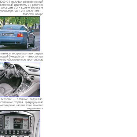
 3200 GT получил феррариевский
осферный двигатель V8 рабочим
объемом 4,2 л вместо прежнего
рбомотора V8 3.2 и новое имя —
Maserati Coupe
 лишился экстравагантных задних
нарей-бумерангов — вместо них
полне обыкновенные треугольные
 Maserati — плавные, выпуклые,
нственные формы. Традиционные
омбовидные часики тоже заметно
округлились