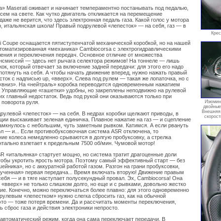
а» Maserati оживает и начинает темпераментно постанывать под педалью,
сем на свете. Как чутко двигатель откликается на перемещение
аже не верится, что здесь электронная педаль газа. Какой голос у мотора
, итальянская школа! Правый подрулевой «лепесток» — на себя, газ — в
Крес
ti Coupe оснащается пятиступенчатой механической коробкой, но на нашей
томатизированная «механика» Cambiocorsa с электрогидравлическими
ения и переключения передач. Основное отличие от множества
нсмиссий — здесь нет рычага селектора режимов! На тоннеле — лишь
к, который отвечает за включение задней передачи: для этого его надо
потянуть на себя. А чтобы начать движение вперед, нужно нажать правый
ток с надписью up, «вверх». Слева под рулем — такая же лопаточка, но с
«вниз». На «нейтраль» коробка переводится одновременным нажатием
. Управляющие «гашетки» удобны, но закреплены неподвижно на рулевой
их главный недостаток. Ведь под рукой они оказываются только при
 поворота руля.
Изюмин
двойные
Внешняя 
друлевой «лепесток» — на себя. В недрах коробки щелкают приводы, в
скорост
ции выскакивает зеленая единичка. Плавное нажатие на газ — и сцепление
амкнулось с небольшим, чуть заметным рывком. Катимся. А если рвануть
ол — и... Если противобуксовочная система ASR отключена, то
ие колеса немедленно срываются в долгую пробуксовку, а стрелка
тально взлетает к предельным 7500 об/мин. Чумовой мотор!
R «итальянка» стартует мощно, но система тратит драгоценные доли
чтобы укротить ярость мотора. Поэтому самый эффективный старт — без
ейника», но с аккуратной работой газом. Разгон на грани пробуксовки,
ученная» первая передача... Время включать вторую! Движение правым
себя — и в тяге наступает полусекундный провал. Эх, Cambiocorsa! Она
 «вверх» не только слишком долго, но еще и с рывками, довольно жестко
ие. Конечно, можно переключаться более плавно: для этого одновременно
рулевым «лепестком» нужно слегка сбросить газ, как на обычной
это — тоже потеря времени. Да и рассчитать моменты переключения,
 сброс газа и действия электроники непросто.
 автоматический режим, когда она сама переключает передачи. В