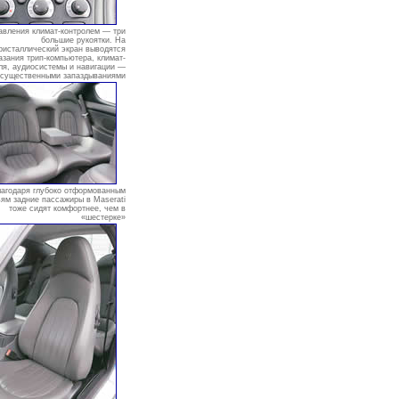
авления климат-контролем — три
большие рукоятки. На
ристаллический экран выводятся
азания трип-компьютера, климат-
ля, аудиосистемы и навигации —
 существенными запаздываниями
агодаря глубоко отформованным
ям задние пассажиры в Maserati
тоже сидят комфортнее, чем в
«шестерке»