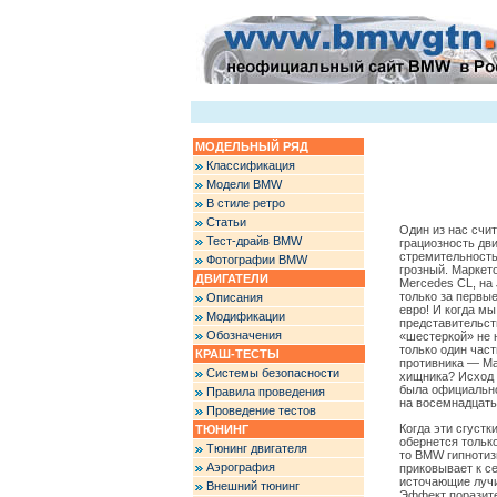
МОДЕЛЬНЫЙ РЯД
Классификация
Модели BMW
В стиле ретро
Статьи
Один из нас счи
Тест-драйв BMW
грациозность дв
стремительность
Фотографии BMW
грозный. Маркет
ДВИГАТЕЛИ
Mercedes CL, на 
только за первы
Описания
евро! И когда м
Модификации
представительст
Обозначения
«шестеркой» не 
только один час
КРАШ-ТЕСТЫ
противника — Mas
Системы безопасности
хищника? Исход 
была официально
Правила проведения
на восемнадцать
Проведение тестов
Когда эти сгустк
ТЮНИНГ
обернется тольк
Тюнинг двигателя
то BMW гипнотиз
Аэрография
приковывает к се
источающие лучи
Внешний тюнинг
Эффект поразите