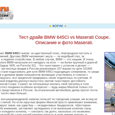
ФОРУМ
Тест-драйв BMW 645Сi vs Maserati Coupe.
Описание и фото Maserati.
тает
BMW 645Ci
львом: за царственный голос, благородную поступь и
ижений. Другому BMW напоминает акулу — за недобрый глаз, за
 и ледяное спокойствие. В любом случае, BMW — это хищник. И очень
ологи BMW натаскали его нападать на всех — на более крупный и дорогой
Jaguar XKR, на Porsche 911... Что «шестерка» с успехом и делает —
е три месяца продаж в России реализовано 107 машин по цене 101900
ы стали подыскивать для купе BMW 645Ci подходящих соперников, то среди
в и дилеров фирм-конкурентов желающих участвовать в схватке с
нашлось: все предпочли придержать своих подопечных по клеткам. И
тный владелец рискнул выпустить против «шестерки» достойного
erati Coupe. Сумеет ли «итальянец» вонзить свой трезубец в тело
этого поединка особенно интересен — ведь марка Maserati только что
 представлена в России. За итальянский автомобиль дилер просит почти
 тысяч евро больше...
и восьмицилиндровой энергии скользят по городским улицам, им вслед не
о слепой. Но если округлые формы Maserati просто привлекают внимание,
ирует зевак, как удав Каа — незадачливых бандерлогов. «Шестерка»
бе внимание, заставляет заглядывать в ее маленькие колючие глаза,
 холодного ксенона, — смотреть так долго, насколько это возможно.
В 
льный! Но стоит нашей парочке попасть в поле зрения знатока, и