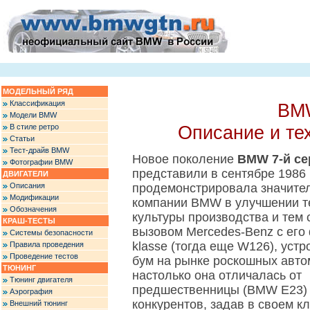
МОДЕЛЬНЫЙ РЯД
Классификация
BMW
Модели BMW
Описание и те
В стиле ретро
Статьи
Тест-драйв BMW
Новое поколение
BMW 7-й се
Фотографии BMW
представили в сентябре 1986
ДВИГАТЕЛИ
Описания
продемонстрировала значите
Модификации
компании BMW в улучшении т
Обозначения
культуры производства и тем
КРАШ-ТЕСТЫ
вызовом Mercedes-Benz с его
Системы безопасности
klasse (тогда еще W126), уст
Правила проведения
Проведение тестов
бум на рынке роскошных авто
ТЮНИНГ
настолько она отличалась от
Тюнинг двигателя
предшественницы (BMW Е23) 
Аэрография
конкурентов, задав в своем к
Внешний тюнинг