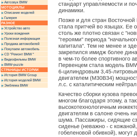
Автозвук BMW
стандарт управляемости и по
МОТОЦИКЛЫ
динамики.
Описание моделей
Галерея
Позже и для стран Восточной
РАЗНОЕ
стала притчей во языцах. Ее 
Устройство авто
столь же плотно связан с "но
Уроки вождения
"героями" периода "начально
Полезная информация
Продажа автомобилей
капитала". Тем не менее и зде
Покупаем автомобиль
закрепился имидж более дина
CD "Ремонт BMW "
в чем-то более спортивного а
Видеофильмы BMW
Первенцем стала модель BMW
BMW-puzzle
СТРАНИЦЫ ИСТОРИИ
6-цилиндровым 3,45-литровы
История BMW Group
двигателем (M30B34) мощность
История моделей BMW
л.с. с каталитическим нейтрал
Эмблема BMW
Качество сборки кузова прево
многом благодаря этому, а та
высокотехнологичным инжек
двигателям в салоне очень ни
шума. Пассажиры, сидящие сз
сиденье (неважно - с кожаной
гобеленовой обивкой), могут 