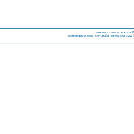
l
главная страница
новости
l
l
фотографии и обои
тест-драйв
мотоциклы BMW