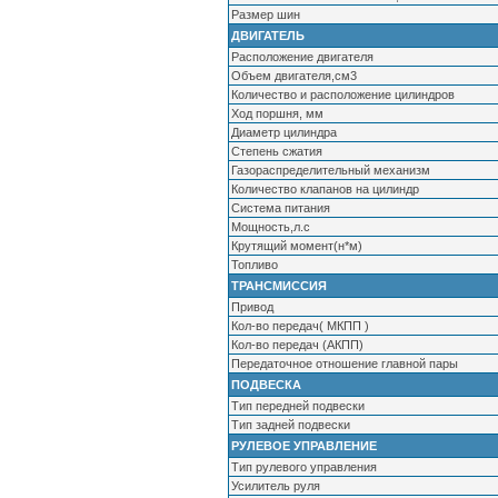
Размер шин
ДВИГАТЕЛЬ
Расположение двигателя
Объем двигателя,см3
Количество и расположение цилиндров
Ход поршня, мм
Диаметр цилиндра
Cтепень сжатия
Газораспределительный механизм
Количество клапанов на цилиндр
Система питания
Мощность,л.с
Крутящий момент(н*м)
Топливо
ТРАНСМИССИЯ
Привод
Кол-во передач( МКПП )
Кол-во передач (АКПП)
Передаточное отношение главной пары
ПОДВЕСКА
Тип передней подвески
Тип задней подвески
РУЛЕВОЕ УПРАВЛЕНИЕ
Тип рулевого управления
Усилитель руля