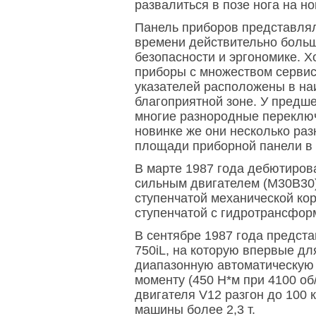
развалиться в позе нога на ног
Панель приборов представлял
времени действительно больш
безопасности и эргономике. 
приборы с множеством сервис
указателей расположены в на
благоприятной зоне. У предш
многие разнородные переключа
новинке же они несколько ра
площади приборной панели в 
В марте 1987 года дебютиров
сильным двигателем (M30B30),
ступенчатой механической кор
ступенчатой с гидротрансфор
В сентябре 1987 года предст
750iL, на которую впервые дл
диапазонную автоматическую
моменту (450 Н*м при 4100 об
двигателя V12 разгон до 100 к
машины более 2,3 т.