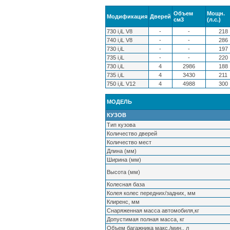
Объем
Мощн.
Модификация
Дверей
см3
(л.с.)
730 i,iL V8
-
-
218
740 i,iL V8
-
-
286
730 i,iL
-
-
197
735 i,iL
-
-
220
730 i,iL
4
2986
188
735 i,iL
4
3430
211
750 i,iL V12
4
4988
300
МОДЕЛЬ
КУЗОВ
Тип кузова
Количество дверей
Количество мест
Длина (мм)
Ширина (мм)
Высота (мм)
Колесная база
Колея колес передних/задних, мм
Клиренс, мм
Снаряженная масса автомобиля,кг
Допустимая полная масса, кг
Объем багажника макс./мин., л