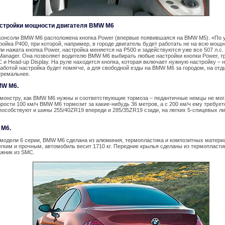
стройки мощности двигателя BMW M6
консоли BMW M6 расположена кнопка Power (впервые появившаяся на BMW M5). «По
ойка P400, при которой, например, в городе двигатель будет работать не на всю мощн
ли нажата кнопка Power, настройка меняется на P500 и задействуются уже все 507 л.с.
Manager. Она позволяет водителю BMW M6 выбирать любые настройки кнопки Power, 
 и Head-up Display. На руле находится кнопка, которая включает нужную настройку – 
аботой настройка будет помягче, а для свободной езды на BMW M6 за городом, на отд
тремальнее.
MW M6.
 монстру, как BMW M6 нужны и соответствующие тормоза – педантичные немцы не мог
рости 100 км/ч BMW M6 тормозит за какие-нибудь 36 метров, а с 200 км/ч ему требует
пособствуют и шины 255/40ZR19 впереди и 285/35ZR19 сзади, на легких 5-спицевых 
 M6.
 модели 6 серии, BMW M6 сделана из алюминия, термопластика и композитных матери
гким и прочным, автомобиль весит 1710 кг. Передние крылья сделаны из термопластика
ажник из SMC.