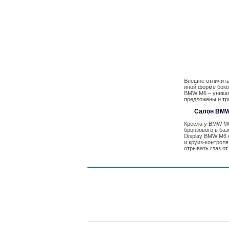
Внешне отличить
иной форме боко
BMW M6 – уникаль
предложены и тр
Салон BMW
Кресла у BMW M6
бронзового в ба
Display BMW M6 о
и круиз-контроля
отрывать глаз от