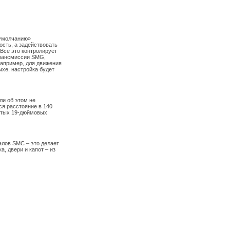
 умолчанию»
ость, а задействовать
 Все это контролирует
трансмиссии SMG,
например, для движения
ыхе, настройка будет
ли об этом не
ся расстояние в 140
литых 19-дюймовых
алов SMC – это делает
, двери и капот – из