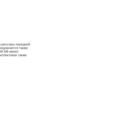
а рессоры передней
редлагается также
BMW M6 имеет
мплектован также