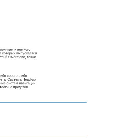
орникам и немного
в которых выпускается
тый Silverstone, также
ибо серого, либо
вета. Система Head-up
нные систем навигации
ителю не придется