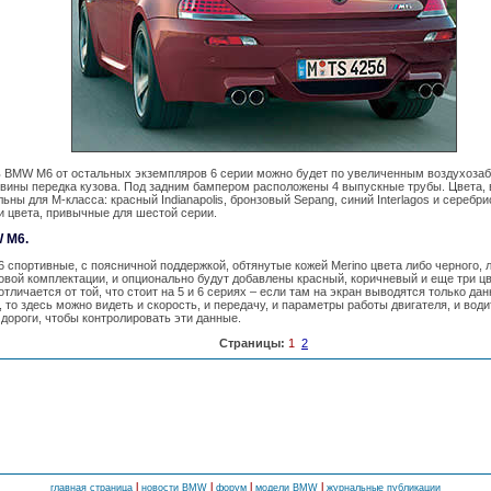
 BMW M6 от остальных экземпляров 6 серии можно будет по увеличенным воздухозаб
вины передка кузова. Под задним бампером расположены 4 выпускные трубы. Цвета, 
ны для М-класса: красный Indianapolis, бронзовый Sepang, синий Interlagos и серебрис
и цвета, привычные для шестой серии.
 M6.
 спортивные, с поясничной поддержкой, обтянутые кожей Merino цвета либо черного, л
зовой комплектации, и опционально будут добавлены красный, коричневый и еще три ц
тличается от той, что стоит на 5 и 6 сериях – если там на экран выводятся только да
, то здесь можно видеть и скорость, и передачу, и параметры работы двигателя, и вод
 дороги, чтобы контролировать эти данные.
Страницы:
1
2
l
l
l
l
главная страница
новости BMW
форум
модели BMW
журнальные публикации