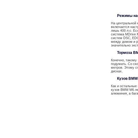
Режимы на
На центральной 
включается настр
лишь 400 л.с. Ес
система MDrive 
систем DSC, EDC
между домом и р
значительно экс
Тормоза B
Конечно, такому
подумать. Со ско
метров. Этому с
дисках.
Кузов BMW
Как и остальные
кузов BMW M6 ле
алюминия, а баг