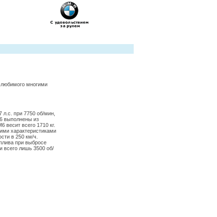
и любимого многими
.с. при 7750 об/мин,
M6 выполнены из
 весит всего 1710 кг.
кими характеристиками
сти в 250 км/ч.
оплива при выбросе
и всего лишь 3500 об/