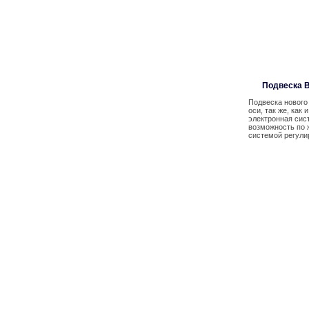
Подвеска 
Подвеска нового
оси, так же, ка
электронная сис
возможность по 
системой регулир