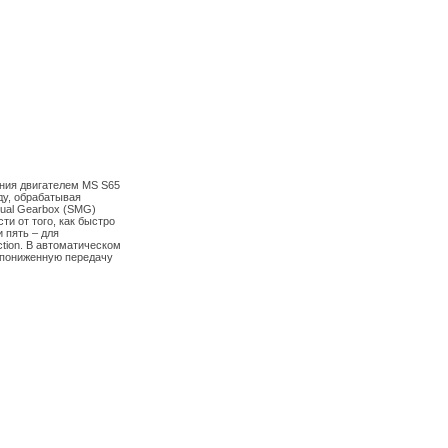
ения двигателем MS S65
ду, обрабатывая
nual Gearbox (SMG)
ти от того, как быстро
 пять – для
tion. В автоматическом
 пониженную передачу