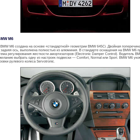
BMW M6
 BMW M6 создана на основе «стандартной» геометрии BMW 645Ci. Двойная поперечин
к и задняя ось, выполнена полностью из алюминия. В стандарте оснащения на BMW M6 п
тема регулирования жесткости амортизаторов (Electronic Damper Control). Водитель 
желанию выбрать одну из настроек подвески — Comfort, Normal или Sport. BMW M6 уко
овки рулевого колеса Servotronic.