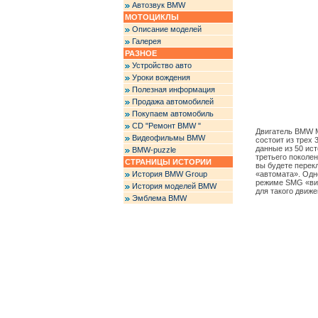
Автозвук BMW
МОТОЦИКЛЫ
Описание моделей
Галерея
РАЗНОЕ
Устройство авто
Уроки вождения
Полезная информация
Продажа автомобилей
Покупаем автомобиль
CD "Ремонт BMW "
Двигатель BMW M
Видеофильмы BMW
состоит из трех
данные из 50 ис
BMW-puzzle
третьего поколен
СТРАНИЦЫ ИСТОРИИ
вы будете перек
История BMW Group
«автомата». Одн
режиме SMG «вид
История моделей BMW
для такого движ
Эмблема BMW