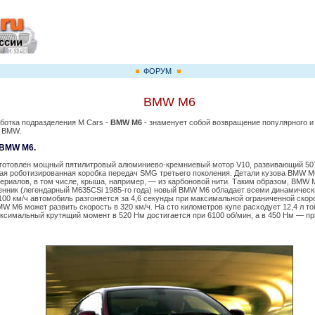
ФОРУМ
BMW M6
ботка подразделения М Cars -
BMW M6
- знаменует собой возвращение популярного 
а BMW.
 BMW M6.
отовлен мощный пятилитровый алюминиево-кремниевый мотор V10, развивающий 507 л
ая роботизированная коробка передач SMG третьего поколения. Детали кузова BMW 
ериалов, в том числе, крыша, например, — из карбоновой нити. Таким образом, BMW M6
енник (легендарный M635CSi 1985-го года) новый BMW M6 обладает всеми динамичес
00 км/ч автомобиль разгоняется за 4,6 секунды при максимальной ограниченной скоро
W M6 может развить скорость в 320 км/ч. На сто километров купе расходует 12,4 л т
аксимальный крутящий момент в 520 Нм достигается при 6100 об/мин, а в 450 Нм — пр