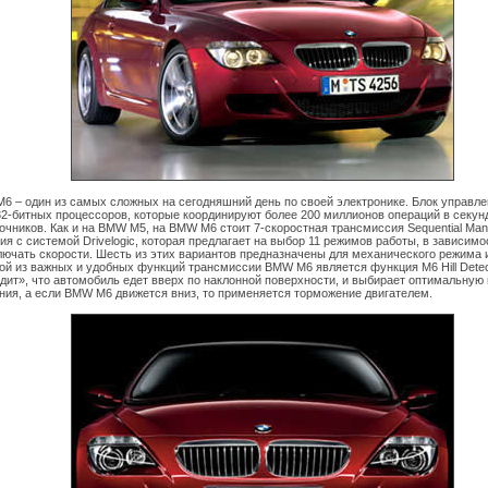
6 – один из самых сложных на сегодняшний день по своей электронике. Блок управл
 32-битных процессоров, которые координируют более 200 миллионов операций в секун
точников. Как и на BMW M5, на BMW M6 стоит 7-скоростная трансмиссия Sequential Ma
ия с системой Drivelogic, которая предлагает на выбор 11 режимов работы, в зависимос
лючать скорости. Шесть из этих вариантов предназначены для механического режима и
ой из важных и удобных функций трансмиссии BMW M6 является функция M6 Hill Detec
ит», что автомобиль едет вверх по наклонной поверхности, и выбирает оптимальную
ения, а если BMW M6 движется вниз, то применяется торможение двигателем.