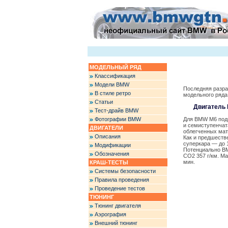
МОДЕЛЬНЫЙ РЯД
Классификация
Модели BMW
Последняя разра
В стиле ретро
модельного ряд
Статьи
Двигатель
Тест-драйв BMW
Фотографии BMW
Для BMW M6 подг
и семиступенчат
ДВИГАТЕЛИ
облегченных мат
Описания
Как и предшеств
суперкара — до 1
Модификации
Потенциально BM
Обозначения
СО2 357 г/км. М
мин.
КРАШ-ТЕСТЫ
Системы безопасности
Правила проведения
Проведение тестов
ТЮНИНГ
Тюнинг двигателя
Аэрография
Внешний тюнинг