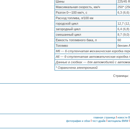
Шины
225/45 
Максимальная скорость, км/ч
250* (25
Разгон 0—100 км/ч, с
6,3 (6,6)
Расход топлива, л/100 км
городской цикл
12,7 (12
загородный цикл
6,4 (6,8)
смешанный цикл
8,7 (9,0)
Емкость топливного бака, л
60
Топливо
бензин 
М6 — 6-ступенчатая механическая коробка пер
А6 — 6-ступенчатая автоматическая коробка 
Данные в скобках — для автомобилей с автома
* Ограничена электроникой
Страницы:
l
главная страница
новости
l
l
фотографии и обои
тест-драйв
мотоциклы BMW