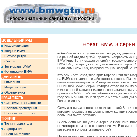
МОДЕЛЬНЫЙ РЯД
Новая BMW 3 серии 
Классификация
Модели BMW
«Ошибки — это ступеньки лестницы, ведущей к ус
В стиле ретро
на ранней стадии дизайн-проекта, исправить их и
BMW Крис Бэнгл сказал о новой «трешке» ровно се
Статьи
BMW Е46, теперь уже стал достоянием истории. 
Тест-драйв BMW
индексом BMW Е90, на презентацию которой Бэнг
Фотографии BMW
Кто семь лет назад знал Кристофера Бэнгла? Аме
ДВИГАТЕЛИ
на BMW возглавлял дизайн-центр концерна Fiat, 
Описания
человеком-невидимкой. А ведь именно Бэнгл отве
нынешней BMW 3 серии, которая стала одной из 
Модификации
излете своей карьеры машины продавались на ур
Обозначения
пришлось 57% от общего объема продаж автомоби
года эти машины заняли третье место в «общем з
КРАШ-ТЕСТЫ
Гольф и Астру.
Системы безопасности
Семь лет назад я тоже не знал, кто такой Бэнгл, 
Правила проведения
которая проходила на формульном кольце в Херес
Проведение тестов
большом листе ватмана.
ТЮНИНГ
Вновь Испания, но уже не Херес, а Валенсия. Вно
Тюнинг двигателя
не четвертого, а пятого поколения. Но Бэнгла не
Аэрография
каверзные вопросы журналистов?
Внешний тюнинг
Но когда на сцену выкатилась новая «трешка», ста