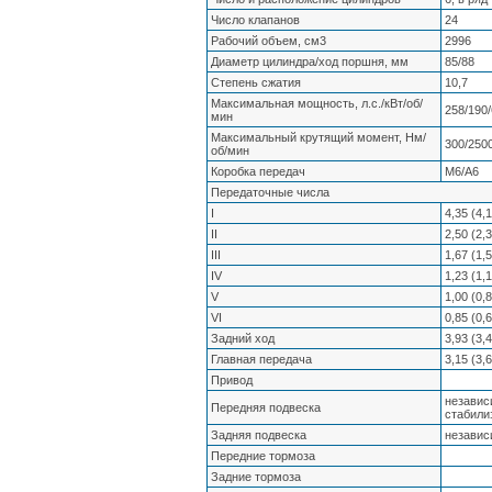
Число клапанов
24
Рабочий объем, см3
2996
Диаметр цилиндра/ход поршня, мм
85/88
Степень сжатия
10,7
Максимальная мощность, л.с./кВт/об/
258/190
мин
Максимальный крутящий момент, Нм/
300/25
об/мин
Коробка передач
М6/А6
Передаточные числа
I
4,35 (4,
II
2,50 (2,
III
1,67 (1,
IV
1,23 (1,
V
1,00 (0,
VI
0,85 (0,
Задний ход
3,93 (3,
Главная передача
3,15 (3,
Привод
независ
Передняя подвеска
стабили
Задняя подвеска
независ
Передние тормоза
Задние тормоза