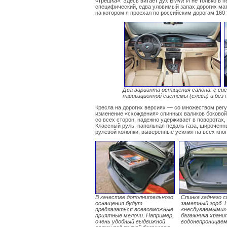
«трешка». Здесь витает дух BMW! И не только в 
специфический, едва уловимый запах дорогих ма
на котором я проехал по российским дорогам 160
Два варианта оснащения салона: с сис
навигационной системы (слева) и без 
Кресла на дорогих версиях — со множеством регу
изменение «схождения» спинных валиков боковой 
со всех сторон, надежно удерживает в поворотах, 
Классный руль, напольная педаль газа, широченн
рулевой колонки, выверенные усилия на всех кноп
В качестве дополнительного
Спинка заднего 
оснащения будут
заметный горб. Н
предлагаться всевозможные
«несдуваемыми» 
приятные мелочи. Например,
багажника храни
очень удобный выдвижной
водонепроницае