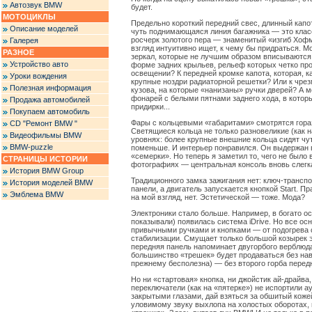
Автозвук BMW
будет.
МОТОЦИКЛЫ
Предельно короткий передний свес, длинный капо
Описание моделей
чуть поднимающаяся линия багажника — это клас
росчерк золотого пера — знаменитый «изгиб Хофм
Галерея
взгляд интуитивно ищет, к чему бы придраться. М
РАЗНОЕ
зеркал, которые не лучшим образом вписываются
Устройство авто
форме задних крыльев, рельеф которых четко пр
освещении? К передней кромке капота, которая, к
Уроки вождения
крупные ноздри радиаторной решетки? Или к чр
Полезная информация
кузова, на которые «нанизаны» ручки дверей? А 
фонарей с белыми пятнами заднего хода, в котор
Продажа автомобилей
придирки...
Покупаем автомобиль
Фары с кольцевыми «габаритами» смотрятся гораз
CD "Ремонт BMW "
Светящиеся кольца не только разновеликие (как н
Видеофильмы BMW
уровнях: более крупные внешние кольца сидят чу
BMW-puzzle
поменьше. И интерьер понравился. Он выдержан в 
«семерки». Но теперь я заметил то, чего не было
СТРАНИЦЫ ИСТОРИИ
фотографиях — центральная консоль вновь слегка
История BMW Group
Традиционного замка зажигания нет: ключ-транспо
История моделей BMW
панели, а двигатель запускается кнопкой Start. П
Эмблема BMW
на мой взгляд, нет. Эстетической — тоже. Мода?
Электроники стало больше. Например, в богато о
показывали) появилась система iDrive. Но все о
привычными ручками и кнопками — от подогрева 
стабилизации. Смущает только большой козырек эк
передняя панель напоминает двугорбого верблюд
большинство «трешек» будет продаваться без нав
прежнему бесполезна) — без второго горба перед
Но ни «стартовая» кнопка, ни джойстик ай-драйва
переключатели (как на «пятерке») не испортили а
закрытыми глазами, дай взяться за обшитый коже
уловимому звуку выхлопа на холостых оборотах, 