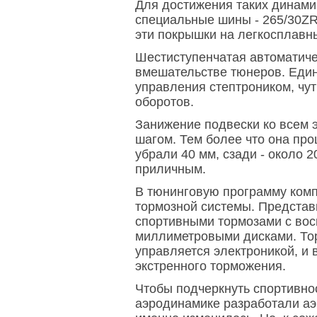
Для достижения таких динами
специальные шины - 265/30ZR
эти покрышки на легкосплавн
Шестиступенчатая автоматиче
вмешательстве тюнеров. Един
управления cтептроником, чу
оборотов.
Занижение подвески ко всем 
шагом. Тем более что она пр
убрали 40 мм, сзади - около 
приличным.
В тюнинговую программу комп
тормозной системы. Предста
спортивными тормозами с во
миллиметровыми дисками. Тор
управляется электроникой, и
экстренного торможения.
Чтобы подчеркнуть спортивно
аэродинамике разработали аэ