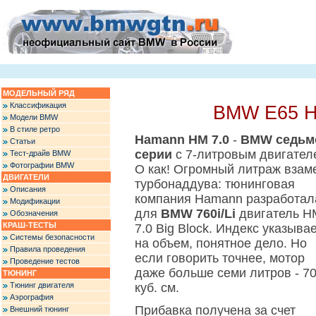
МОДЕЛЬНЫЙ РЯД
Классификация
BMW E65 H
Модели BMW
В стиле ретро
Hamann HM 7.0
-
BMW седьм
Статьи
серии
с 7-литровым двигател
Тест-драйв BMW
Фотографии BMW
О как! Огромный литраж взам
ДВИГАТЕЛИ
турбонаддува: тюнинговая
Описания
компания Hamann разработал
Модификации
для
BMW 760i/Li
двигатель H
Обозначения
КРАШ-ТЕСТЫ
7.0 Big Block. Индекс указыва
Системы безопасности
на объем, понятное дело. Но
Правила проведения
если говорить точнее, мотор
Проведение тестов
даже больше семи литров - 7
ТЮНИНГ
Тюнинг двигателя
куб. см.
Аэрография
Прибавка получена за счет
Внешний тюнинг