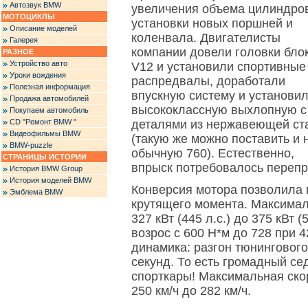
Автозвук BMW
увеличения объема цилиндро
МОТОЦИКЛЫ
установки новых поршней и
Описание моделей
коленвала. Двигателисты
Галерея
компании довели головки бло
РАЗНОЕ
Устройство авто
V12 и установили спортивные
Уроки вождения
распредвалы, доработали
Полезная информация
впускную систему и установи
Продажа автомобилей
высококлассную выхлопную с
Покупаем автомобиль
CD "Ремонт BMW "
деталями из нержавеющей ст
Видеофильмы BMW
(такую же можно поставить и 
BMW-puzzle
обычную 760). Естественно,
СТРАНИЦЫ ИСТОРИИ
впрыск потребовалось перепр
История BMW Group
История моделей BMW
Конверсия мотора позволила 
Эмблема BMW
крутящего момента. Максима
327 кВт (445 л.с.) до 375 кВт 
возрос с 600 Н*м до 728 при 
динамика: разгон тюнингового
секунд. То есть громадный се
спорткары! Максимальная ско
250 км/ч до 282 км/ч.