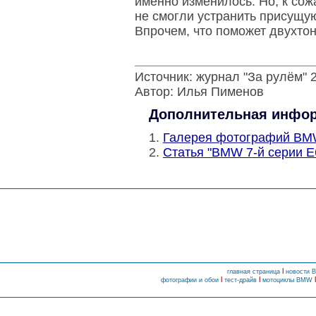
именно изменилось. Но, к сож
не смогли устранить присущу
Впрочем, что поможет двухтон
Источник: журнал "За рулём" 2
Автор: Илья Пименов
Дополнительная инфо
Галерея фотографий BMW
Статья "BMW 7-й серии E
l
главная страница
новости
l
l
фотографии и обои
тест-драйв
мотоциклы BMW