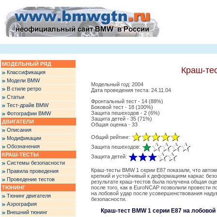
МОДЕЛЬНЫЙ РЯД
Краш-те
Классификация
Модели BMW
Модельный год: 2004
В стиле ретро
Дата проведения теста: 24.11.04
Статьи
Фронтальный тест - 14 (88%)
Тест-драйв BMW
Боковой тест - 18 (100%)
Защита пешеходов - 2 (6%)
Фотографии BMW
Защита детей - 35 (71%)
ДВИГАТЕЛИ
Общая оценка - 33
Описания
Общий рейтинг:
Модификации
Обозначения
Защита пешеходов:
КРАШ-ТЕСТЫ
Защита детей:
Системы безопасности
Краш-тесты BMW 1 серии E87 показали, что авто
Правила проведения
крепкий и устойчивый к деформациям каркас безо
Проведение тестов
результате краш-тестов была получена общая оцен
ТЮНИНГ
после того, как в EuroNCAP позволили провести 
на лобовой удар после усовершенствования над
Тюнинг двигателя
безопасности.
Аэрография
Краш-тест BMW 1 серии E87 на лобовой
Внешний тюнинг