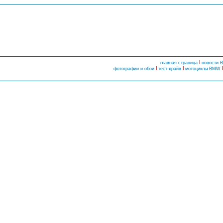
l
главная страница
новости
l
l
фотографии и обои
тест-драйв
мотоциклы BMW