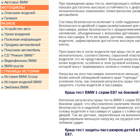
Автозвук BMW
При проведении краш-теста, имитирующего лобово
показал достаточно высокую устойчивость к деф
МОТОЦИКЛЫ
незначительных изменениях геометрических раз
Описание моделей
автомобиля.
Галерея
Система безопасности включает в себя надувные
РАЗНОЕ
безопасности двойной стадии развёртывания для 
Устройство авто
пассажира, ремни безопасности с преднатяжение
натяжения, объединенные с внешними датчиками
Уроки вождения
веса пассажира. В то же время, датчики, закрепл
Полезная информация
водителе, зафиксировали достаточно высокую наг
клетку.
Продажа автомобилей
Покупаем автомобиль
Пространство в ногах водителя при краш-тесте 
CD "Ремонт BMW "
незначительно, соответственно, серьезной опасн
водителя это не представляет. Большая нагрузка 
Видеофильмы BMW
колен водителя, особенно в зоне рулевой колонки
BMW-puzzle
которой могут травмировать колени и голени води
СТРАНИЦЫ ИСТОРИИ
Нагрузка на ноги пассажира значительно меньше,
История BMW Group
более мягкой облицовкой нижнего края "торпеды"
усиление пола, как показали результаты краш-тес
История моделей BMW
защитить ступни водителя и пассажира.
Эмблема BMW
Краш-тест BMW 1 серии E87 на боковой
Неплохие результаты краш-теста BMW 1 серии E87
боковом ударе, что обусловленно наличием боко
безопасности и надувной защитной занавески, к
головы водителя и пассажира от удара о стойки к
дверей. Так же датчики, закреплённые на манекен
зафиксировали меньшую нагрузку на грудную клет
лобовом ударе.
Краш-тест защиты пассажиров-детей в
E87.