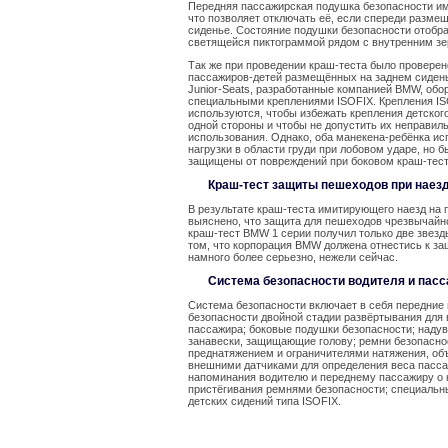
Передняя пассажирская подушка безопасности и
что позволяет отключать её, если спереди разме
сиденье. Состояние подушки безопасности отобр
светящейся пиктограммой рядом с внутренним зе
Так же при проведении краш-теста было проверен
пассажиров-детей размещённых на заднем сидень
Junior-Seats, разработанные компанией BMW, об
специальными креплениями ISOFIX. Крепления I
используются, чтобы избежать крепления детского
одной стороны и чтобы не допустить их неправил
использования. Однако, оба манекена-ребёнка и
нагрузки в области груди при лобовом ударе, но 
защищены от повреждений при боковом краш-тест
Краш-тест защиты пешеходов при наезд
В результате краш-теста имитирующего наезд на 
выяснено, что защита для пешеходов чрезвычайно
краш-тест BMW 1 серии получил только две звезды
том, что корпорация BMW должена отнестись к з
намного более серьезно, нежели сейчас.
Система безопасности водителя и пас
Система безопасности включает в себя передние
безопасности двойной стадии развёртывания для 
пассажира; боковые подушки безопасности; наду
занавески, защищающие голову; ремни безопасно
преднатяжением и ограничителями натяжения, об
внешними датчиками для определения веса пасса
напоминания водителю и переднему пассажиру о
пристёгивания ремнями безопасности; специальн
детских сидений типа ISOFIX.