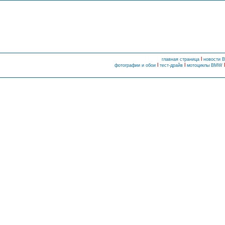
l
главная страница
новости
l
l
фотографии и обои
тест-драйв
мотоциклы BMW