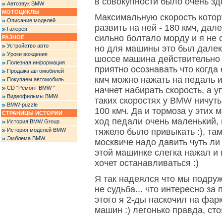
в совокупности было очень зд
Автозвук BMW
МОТОЦИКЛЫ
Максимальную скорость котор
Описание моделей
развить на ней - 180 кмч, да
Галерея
сильно болтало морду и я не 
РАЗНОЕ
Устройство авто
но для машины это был далек
Уроки вождения
шоссе машина действительно 
Полезная информация
приятно осознавать что когда
Продажа автомобилей
кмч можно нажать на педаль 
Покупаем автомобиль
CD "Ремонт BMW "
начнет набирать скорость, а 
Видеофильмы BMW
таких скоростях у BMW ничуть
BMW-puzzle
100 кмч. Да и тормоза у этих 
СТРАНИЦЫ ИСТОРИИ
ход педали очень маленький,
История BMW Group
История моделей BMW
тяжело было привыкать :), там
Эмблема BMW
москвиче надо давить чуть ли 
этой машинке слегка нажал и
хочет останавливаться :)
Я так надеялся что мы подру
не судьба... что интересно за
этого я 2-ды наскочил на фар
машин :) легонько правда, с