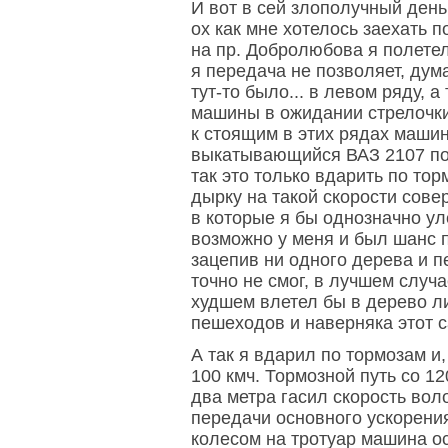
И вот в сей злополучный день 
ох как мне хотелось заехать 
на пр. Добролюбова я полетел
я передача не позволяет, дума
тут-то было... в левом ряду, 
машины в ожидании стрелочки 
к стоящим в этих рядах маши
выкатывающийся ВАЗ 2107 поп
так это только вдарить по то
дырку на такой скорости сове
в которые я бы однозначно уле
возможно у меня и был шанс п
зацепив ни одного дерева и п
точно не смог, в лучшем случа
худшем влетел бы в дерево л
пешеходов и наверняка этот с
А так я вдарил по тормозам и
100 кмч. Тормозной путь со 12
два метра гасил скорость вол
передачи основного ускорени
колесом на тротуар машина о