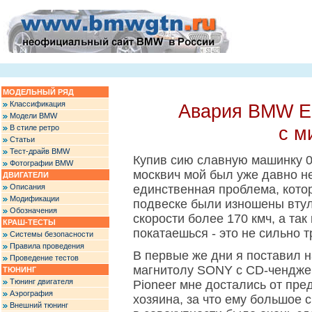
МОДЕЛЬНЫЙ РЯД
Классификация
Авария BMW E2
Модели BMW
с м
В стиле ретро
Статьи
Тест-драйв BMW
Купив сию славную машинку 02.
Фотографии BMW
москвич мой был уже давно не
ДВИГАТЕЛИ
Описания
единственная проблема, кото
Модификации
подвеске были изношены втул
Обозначения
скорости более 170 кмч, а так
КРАШ-ТЕСТЫ
покатаешься - это не сильно т
Системы безопасности
Правила проведения
В первые же дни я поставил 
Проведение тестов
магнитолу SONY с CD-ченджер
ТЮНИНГ
Тюнинг двигателя
Pioneer мне достались от пр
Аэрография
хозяина, за что ему большое с
Внешний тюнинг