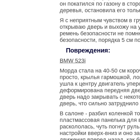
он покатился по газону в сто
деревья, остановила его толь
Я с неприятным чувством в гр
открываю дверь и выхожу на у
ремень безопасности не помн
безопасности, порядка 5 см п
Повреждения:
BMW 523i
Морда стала на 40-50 см коро
просто, крылья гармошкой, л
ушла к центру двигатель уперс
деформирована передняя двер
дверь надо закрывать с неко
дверь, что сильно затруднило
В салоне - разбил коленкой то
пластмассовая панелька для 
раскололась, чуть погнут рул
настройки вверх-вниз и оно 
движения вперед-назад, как б