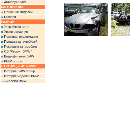
Автозвук BMW
МОТОЦИКЛЫ
Описание моделей
Галерея
РАЗНОЕ
Устройство авто
Уроки вождения
Полезная информация
Продажа автомобилей
Покупаем автомобиль
CD "Ремонт BMW "
Видеофильмы BMW
BMW-puzzle
СТРАНИЦЫ ИСТОРИИ
История BMW Group
История моделей BMW
Эмблема BMW