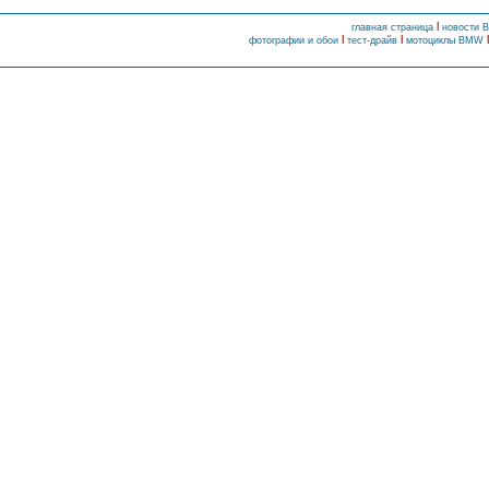
l
главная страница
новости
l
l
фотографии и обои
тест-драйв
мотоциклы BMW