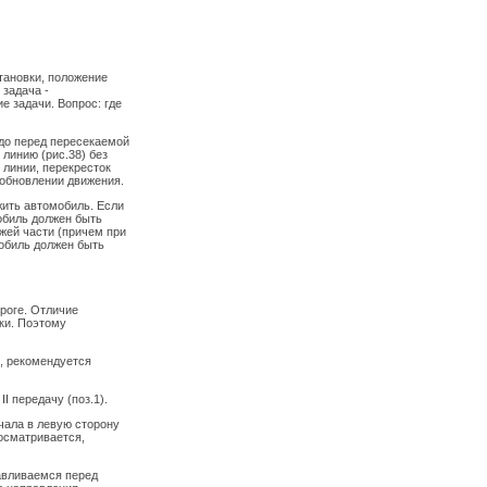
тановки, положение
 задача -
е задачи. Вопрос: где
до перед пересекаемой
линию (рис.38) без
 линии, перекресток
зобновлении движения.
ожить автомобиль. Если
обиль должен быть
жей части (причем при
мобиль должен быть
роге. Отличие
вки. Поэтому
, рекомендуется
I передачу (поз.1).
чала в левую сторону
росматривается,
авливаемся перед