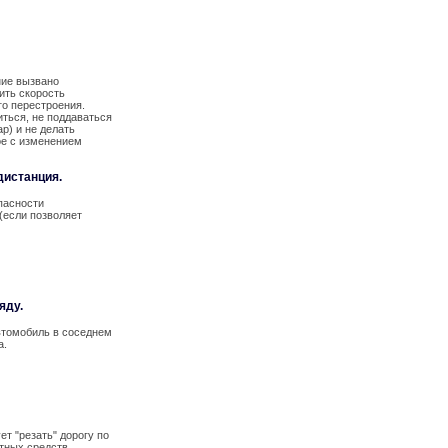
ние вызвано
ить скорость
го перестроения.
иться, не поддаваться
р) и не делать
ое с изменением
дистанция.
пасности
(если позволяет
яду.
втомобиль в соседнем
да.
т "резать" дорогу по
тных средств,