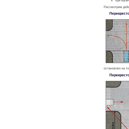
при нали
Рассмотрим дейс
Перекресто
остановлен на то
Перекресто