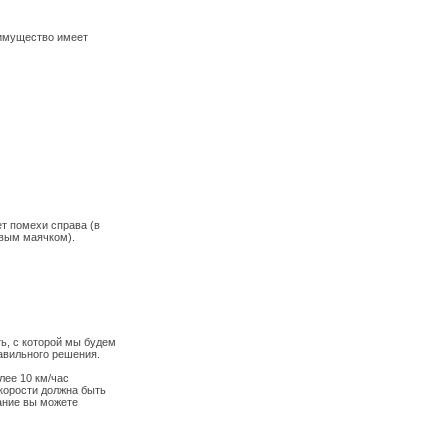
еимущество имеет
т помехи справа (в
овым маячком).
ь, с которой мы будем
равильного решения.
лее 10 км/час
скорости должна быть
мание вы можете