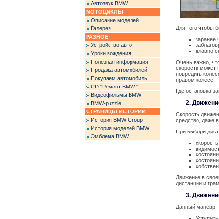
Автозвук BMW
МОТОЦИКЛЫ
Описание моделей
Для того чтобы б
Галерея
РАЗНОЕ
заранее 
Устройство авто
заблагов
плавно с
Уроки вождения
Полезная информация
Очень важно, чт
скорости может 
Продажа автомобилей
повредить колес
Покупаем автомобиль
правом колесе.
CD "Ремонт BMW "
Где остановка за
Видеофильмы BMW
2. Движени
BMW-puzzle
СТРАНИЦЫ ИСТОРИИ
Скорость движен
История BMW Group
средство, даже в
История моделей BMW
При выборе дист
Эмблема BMW
скорость
видимость
состояни
состояни
собствен
Движение в свое
дистанции и гра
3. Движени
Данный маневр т
Уступить