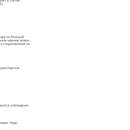
ает в случае
2).
уару на большой
юрным камнем можно
го сопротивления на
транспортное
ебуются соблюдение
овия. Надо: