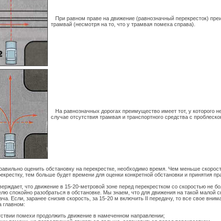
При равном праве на движение (равнозначный перекресток) пр
трамвай (несмотря на то, что у трамвая помеха справа).
На равнозначных дорогах преимущество имеет тот, у которого не
случае отсутствия трамвая и транспортного средства с проблеск
правильно оценить обстановку на перекрестке, необходимо время. Чем меньше скорост
рекрестку, тем больше будет времени для оценки конкретной обстановки и принятия п
рждает, что движение в 15-20-метровой зоне перед перекрестком со скоростью не бо
елю спокойно разобраться в обстановке. Мы знаем, что для движения на такой малой 
ача. Если, заранее снизив скорость, за 15-20 м включить II передачу, то все свое вни
а главном:
тствии помехи продолжить движение в намеченном направлении;