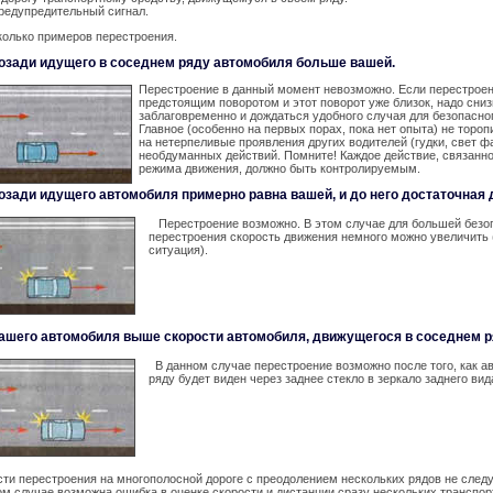
редупредительный сигнал.
олько примеров перестроения.
озади идущего в соседнем ряду автомобиля больше вашей.
Перестроение в данный момент невозможно. Если перестрое
предстоящим поворотом и этот поворот уже близок, надо сниз
заблаговременно и дождаться удобного случая для безопасно
Главное (особенно на первых порах, пока нет опыта) не тороп
на нетерпеливые проявления других водителей (гудки, свет фа
необдуманных действий. Помните! Каждое действие, связанн
режима движения, должно быть контролируемым.
озади идущего автомобиля примерно равна вашей, и до него достаточная 
Перестроение возможно. В этом случае для большей безо
перестроения скорость движения немного можно увеличить 
ситуация).
ашего автомобиля выше скорости автомобиля, движущегося в соседнем р
В данном случае перестроение возможно после того, как а
ряду будет виден через заднее стекло в зеркало заднего ви
ти перестроения на многополосной дороге с преодолением нескольких рядов не следуе
ком случае возможна ошибка в оценке скорости и дистанции сразу нескольких транспор