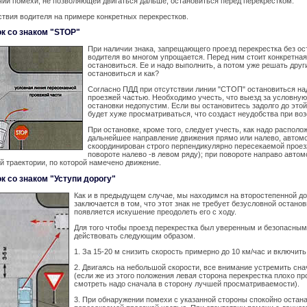
чии помехи, не позволяющей двигаться дальше, остановиться перед перекрестком.
твия водителя на примере конкретных перекрестков.
к со знаком "STOP"
При наличии знака, запрещающего проезд перекрестка без ос
водителя во многом упрощается. Перед ним стоит конкретная
остановиться. Ее и надо выполнить, а потом уже решать други
остановиться и как?
Согласно ПДД при отсутствии линии "СТОП" остановиться на
проезжей частью. Необходимо учесть, что выезд за условную 
остановки недопустим. Если вы остановитесь задолго до этой
будет хуже просматриваться, что создаст неудобства при во
При остановке, кроме того, следует учесть, как надо распол
дальнейшее направление движения прямо или налево, автом
скоординирован строго перпендикулярно пересекаемой проез
повороте налево -в левом ряду); при повороте направо авто
й траектории, по которой намечено движение.
к со знаком "Уступи дорогу"
Как и в предыдущем случае, мы находимся на второстепенной до
заключается в том, что этот знак не требует безусловной остано
появляется искушение преодолеть его с ходу.
Для того чтобы проезд перекрестка был уверенным и безопасным
действовать следующим образом.
1. За 15-20 м снизить скорость примерно до 10 км/час и включить I
2. Двигаясь на небольшой скорости, все внимание устремить сна
(если же из этого положения левая сторона перекрестка плохо п
смотреть надо сначала в сторону лучшей просматриваемости).
3. При обнаружении помехи с указанной стороны спокойно остан