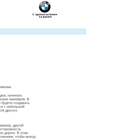
ижении.
дна, начинать
езких маневров. В
 будете создавать
ся с небольшой
еля другого
пример, другой
осторожности.
о дороге. В этом
плением, чтобы выезд