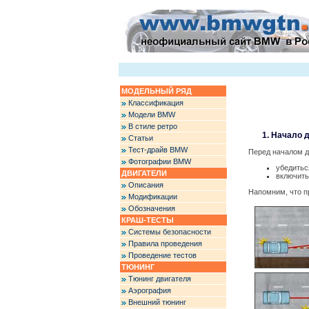
МОДЕЛЬНЫЙ РЯД
Классификация
Модели BMW
В стиле ретро
1. Начало 
Статьи
Тест-драйв BMW
Перед началом д
Фотографии BMW
убедитьс
ДВИГАТЕЛИ
включить
Описания
Напомним, что п
Модификации
Обозначения
КРАШ-ТЕСТЫ
Системы безопасности
Правила проведения
Проведение тестов
ТЮНИНГ
Тюнинг двигателя
Аэрография
Внешний тюнинг