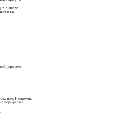
т. е. после
ем и т.д.
нной дорогами.
еред ним. Например,
на перекрестке
: