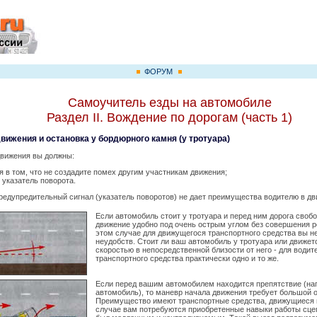
ФОРУМ
Самоучитель езды на автомобиле
Раздел II. Вождение по дорогам (часть 1)
движения и остановка у бордюрного камня (у тротуара)
вижения вы должны:
я в том, что не создадите помех другим участникам движения;
 указатель поворота.
редупредительный сигнал (указатель поворотов) не дает преимущества водителю в дв
Если автомобиль стоит у тротуара и перед ним дорога свобо
движение удобно под очень острым углом без совершения р
этом случае для движущегося транспортного средства вы не
неудобств. Стоит ли ваш автомобиль у тротуара или движет
скоростью в непосредственной близости от него - для водит
транспортного средства практически одно и то же.
Если перед вашим автомобилем находится препятствие (на
автомобиль), то маневр начала движения требует большой 
Преимущество имеют транспортные средства, движущиеся п
случае вам потребуются приобретенные навыки работы сце