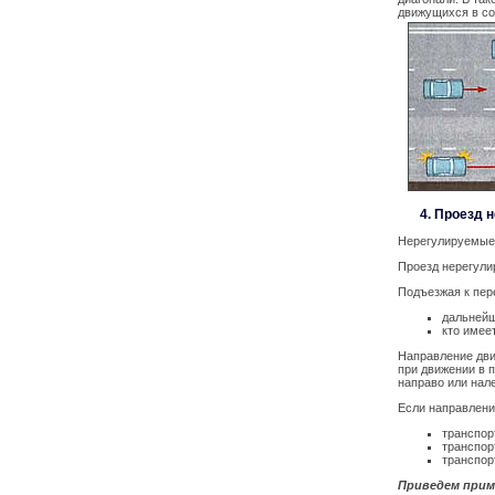
движущихся в со
4. Проезд 
Нерегулируемые 
Проезд нерегули
Подъезжая к пере
дальнейш
кто имее
Направление дви
при движении в 
направо или нал
Если направлени
транспор
транспор
транспор
Приведем прим