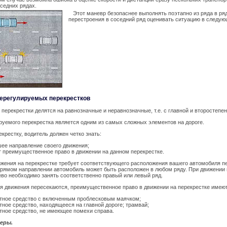
седних рядах.
Этот маневр безопаснее выполнять поэтапно из ряда в ряд, 
перестроения в соседний ряд оценивать ситуацию в следующ
нерегулируемых перекрестков
перекрестки делятся на равнозначные и неравнозначные, т.е. с главной и второстепе
руемого перекрестка является одним из самых сложных элементов на дороге.
крестку, водитель должен четко знать:
ее направление своего движения;
т преимущественное право в движении на данном перекрестке.
жения на перекрестке требует соответствующего расположения вашего автомобиля п
прямом направлении автомобиль может быть расположен в любом ряду. При движении 
ево необходимо занять соответственно правый или левый ряд.
я движения пересекаются, преимущественное право в движении на перекрестке имеют
тное средство с включенным проблесковым маячком;
тное средство, находящееся на главной дороге; трамвай;
тное средство, не имеющее помехи справа.
еры.