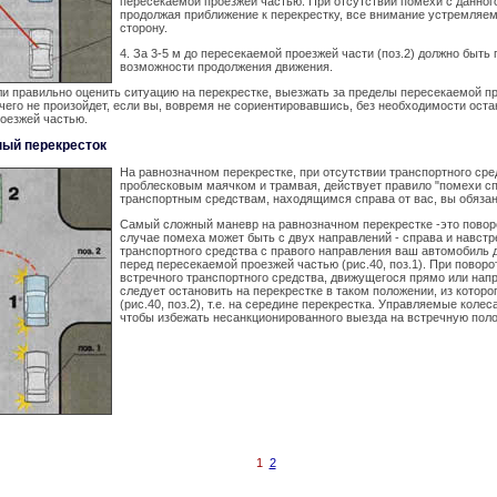
пересекаемой проезжей частью. При отсутствии помехи с данног
продолжая приближение к перекрестку, все внимание устремляе
сторону.
4. За 3-5 м до пересекаемой проезжей части (поз.2) должно быть
возможности продолжения движения.
ли правильно оценить ситуацию на перекрестке, выезжать за пределы пересекаемой п
чего не произойдет, если вы, вовремя не сориентировавшись, без необходимости ост
оезжей частью.
ный перекресток
На равнозначном перекрестке, при отсутствии транспортного ср
проблесковым маячком и трамвая, действует правило "помехи с
транспортным средствам, находящимся справа от вас, вы обязан
Самый сложный маневр на равнозначном перекрестке -это поворо
случае помеха может быть с двух направлений - справа и навстр
транспортного средства с правого направления ваш автомобиль 
перед пересекаемой проезжей частью (рис.40, поз.1). При поворо
встречного транспортного средства, движущегося прямо или нап
следует остановить на перекрестке в таком положении, из которо
(рис.40, поз.2), т.е. на середине перекрестка. Управляемые коле
чтобы избежать несанкционированного выезда на встречную поло
1
2