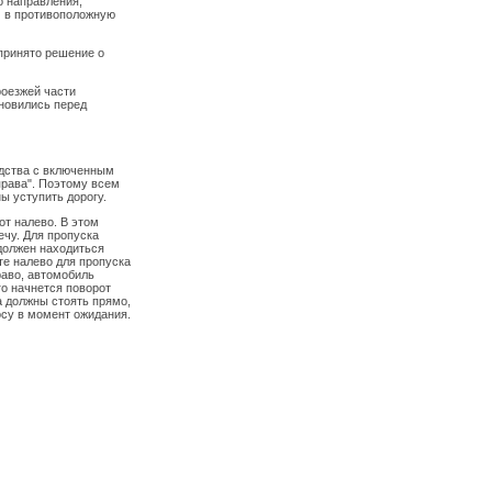
о направления,
м в противоположную
 принято решение о
роезжей части
ановились перед
едства с включенным
права". Поэтому всем
ы уступить дорогу.
т налево. В этом
ечу. Для пропуска
должен находиться
те налево для пропуска
раво, автомобиль
го начнется поворот
са должны стоять прямо,
су в момент ожидания.