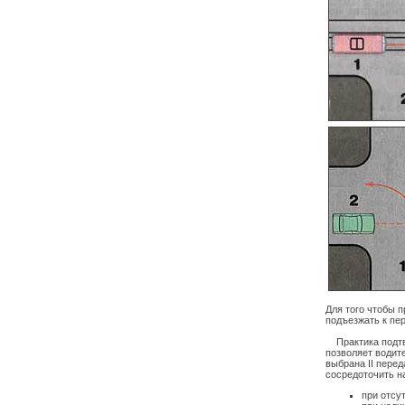
Для того чтобы 
подъезжать к пе
Практика подтве
позволяет водит
выбрана II перед
сосредоточить н
при отсу