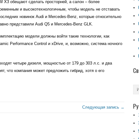
 X3 обещают сделать просторней, а салон – более
ременным и высокотехнологичным, чтобы модель не отставать
последних новинок Audi и Mercedes-Benz, которые относительно
авно представили Audi Q5 и Mercedes-Benz GLK.
омплектацию модели должны войти такие технологии, как
amic Performance Control и xDrive, и, возможно, система ночного
ходят четыре дизеля, мощностью от 179 до 303 л.с. и два
Св
ят, что компания может предложить гибрид, хотя о его
Ру
Следующая запись →