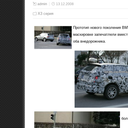
admin
13.12.2008
X3 серия
Прототип нового поколения B
маскировке запечатлели вмест
оба внедорожника.
бол