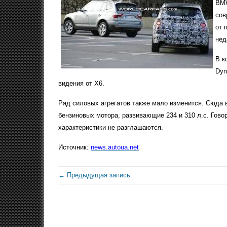
BMW
сов
от 
нед
В к
Dyn
видения от X6.
Ряд силовых агрегатов также мало изменится. Сюда в
бензиновых мотора, развивающие 234 и 310 л.с. Говор
характеристики не разглашаются.
Источник:
news.autoua.net
← Предыдущая запись