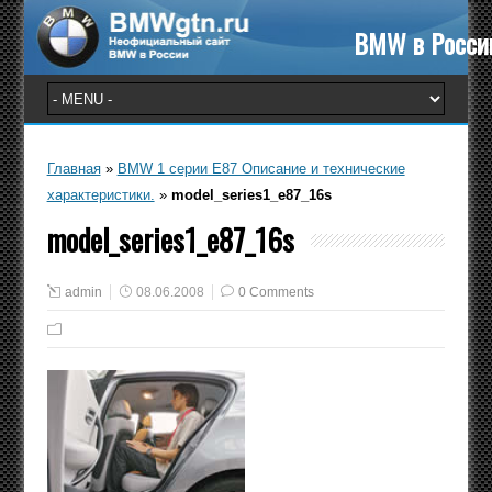
BMW в Росси
Главная
»
BMW 1 серии E87 Описание и технические
характеристики.
»
model_series1_e87_16s
model_series1_e87_16s
admin
08.06.2008
0 Comments