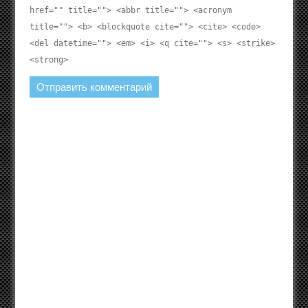
href="" title=""> <abbr title=""> <acronym
title=""> <b> <blockquote cite=""> <cite> <code>
<del datetime=""> <em> <i> <q cite=""> <s> <strike>
<strong>