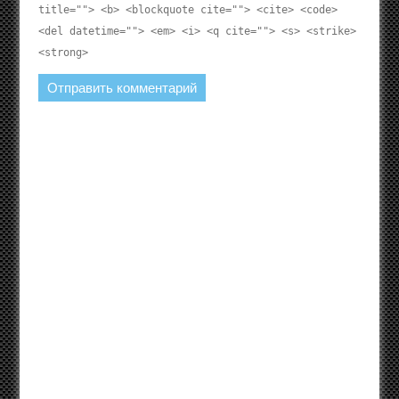
title=""> <b> <blockquote cite=""> <cite> <code>
<del datetime=""> <em> <i> <q cite=""> <s> <strike>
<strong>