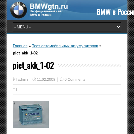
BMW в Росси
Главная
»
Тест автомобильных аккумуляторов
»
pict_akk_1-02
pict_akk_1-02
admin
11.02.2008
0 Comments