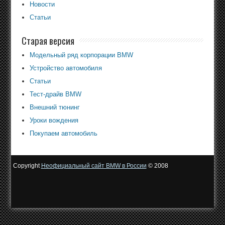
Новости
Статьи
Старая версия
Модельный ряд корпорации BMW
Устройство автомобиля
Статьи
Тест-драйв BMW
Внешний тюнинг
Уроки вождения
Покупаем автомобиль
Copyright
Неофициальный сайт BMW в России
© 2008